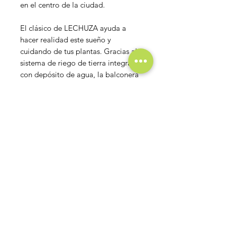
en el centro de la ciudad.
El clásico de LECHUZA ayuda a
hacer realidad este sueño y
cuidando de tus plantas. Gracias al
sistema de riego de tierra integrado
con depósito de agua, la balconera
cuida de las plantas incluso en los
días más calurosos de verano. Ya no
es necesario regar con frecuencia y
hay más tiempo para descansar y
relajarse en tu nuevo lugar favorito.
Las plantas se pueden intercambiar
gracias a las asas escamoteables de
la cubeta de plantado.
Con su aspecto de piedra y su
forma recta, la BALCONERA
Stone encaja perfectamente con la
arquitectura minimalista moderna y