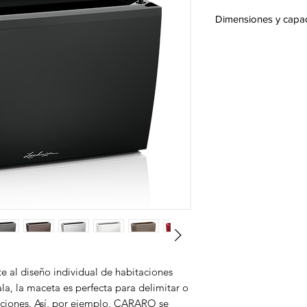
Dimensiones y capa
Medidas ~ (An x P x 
Depósito de agua
Volumen de la plan
Tamaño ~ de la plan
Profundidad de la p
Altura máxima de la
planta
al diseño individual de habitaciones
la, la maceta es perfecta para delimitar o
taciones. Así, por ejemplo, CARARO se