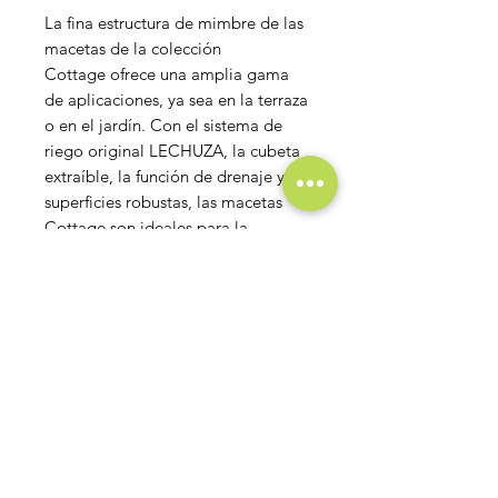
La fina estructura de mimbre de las
macetas de la colección
Cottage ofrece una amplia gama
de aplicaciones, ya sea en la terraza
o en el jardín. Con el sistema de
riego original LECHUZA, la cubeta
extraíble, la función de drenaje y las
superficies robustas, las macetas
Cottage son ideales para la
temporada de jardín al aire libre.
Las cubetas de color neutro se
pueden intercambiar con todos los
modelos CUBICO del mismo
tamaño.
Dimensiones y capacidades
CUBICO
CUBICO